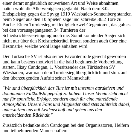
einer derart unglaublich souveränen Art und Weise abnahmen,
hatten wohl die Allerwenigsten geglaubt. Nach dem 3:0-
Endspielsieg gegen die Spvgg 1919 Wiesbaden-Sonnenberg standen
beim Sieger aus den 10 Spielen sage und schreibe 36:2 Tore zu
Buche. Einen Turniersieg mit lediglich zwei Gegentoren, das gab es
bei den vorausgegangenen 34 Turnieren der
Schiedsrichtervereinigung noch nie. Somit konnte der Sieger sich
nicht nur über den Kreismeistertitel freuen sondern auch über eine
Bestmarke, welche wohl lange anhalten wird.
Der Türkische SV ist also seiner Favoritenrolle gerecht geworden
und kann bestens motiviert in die bald beginnende Vorbereitung
starten. Ilkay Candogan, 1. Vorsitzender des Türkischen SV
Wiesbaden, war nach dem Turniersieg überglücklich und stolz auf
den überzeugenden Auftritt seiner Mannschaft:
"Wir sind überglücklich das Turnier mit unserem attraktiven und
dominanten Fußballstil geprägt zu haben. Unser Verein steht nicht
nur für sportliche Erfolge, sondern auch für eine mitreißende
Atmosphäre. Unsere Fans und Mitglieder sind stets zahlreich dabei,
unterstützen uns mit Leidenschaft und geben uns den
entscheidenden Rückhalt."
Zusätzlich bedankte sich Candogan bei den Organisatoren, Helfern
und teilnehmenden Mannschaften: