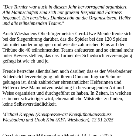
"Das Turnier war auch in diesem Jahr hervorragend organisiert.
Alle Mannschaften sind sich mit großem Respekt und Fairness
begegnet. Ein herzliches Dankeschön an die Organisatoren, Helfer
und alle teilnehmenden Teams."
Auch Wiesbadens Oberbürgermeister Gerd-Uwe Mende freute sich
bei der Siegerehrung darüber, das die Spieler bei den 120 Spielen
fair
miteinander umgingen und wie die zahlreichen Fans auf der
Tribüne die 40 teilnehmenden Teams anfeuerten und so einmal mehr
unter Beweis stellten, das das Turnier der Schiedsrichtervereinigung
gefragt ist wie eh und je.
Freude herrschte allenthalben auch darüber, das es der Wiesbadener
Schiedsrichtervereinigung mit ihrem Obmann Ingmar Schnurr
gelungen ist, dank zahlreicher ehrenamtlicher Helferinnen und
Helfern diese Mammutveranstaltung in hervorragenden Art und
Weise organisiert und durchgeführt zu haben. In Zeiten, in welchen
es immer schwieriger wird, ehrenamtliche Mitstreiter zu finden,
keine Selbstverständlichkeit.
Michael Kreppel (Kreispressewart Kreisfußballausschuss
Wiesbaden) und Uook Kim (KFA Wiesbaden), 13.01.2025
Geschrieben von
MKreppel
am
Montag, 13. Januar 2025