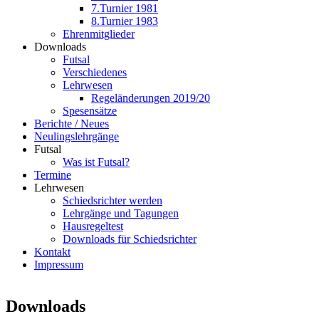
7.Turnier 1981
8.Turnier 1983
Ehrenmitglieder
Downloads
Futsal
Verschiedenes
Lehrwesen
Regeländerungen 2019/20
Spesensätze
Berichte / Neues
Neulingslehrgänge
Futsal
Was ist Futsal?
Termine
Lehrwesen
Schiedsrichter werden
Lehrgänge und Tagungen
Hausregeltest
Downloads für Schiedsrichter
Kontakt
Impressum
Downloads