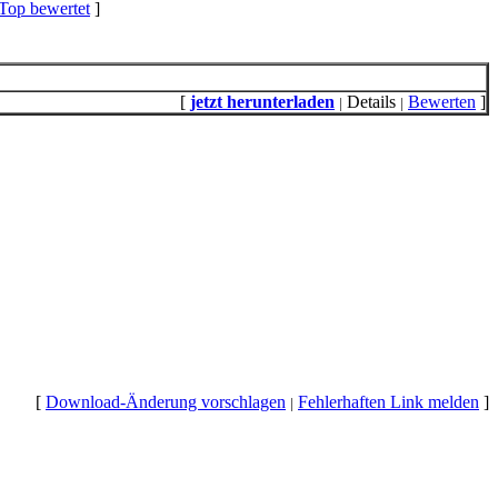
Top bewertet
]
[
jetzt herunterladen
Details
Bewerten
]
|
|
[
Download-Änderung vorschlagen
Fehlerhaften Link melden
]
|