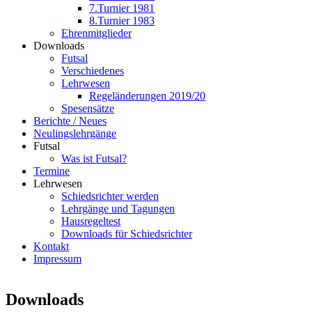
7.Turnier 1981
8.Turnier 1983
Ehrenmitglieder
Downloads
Futsal
Verschiedenes
Lehrwesen
Regeländerungen 2019/20
Spesensätze
Berichte / Neues
Neulingslehrgänge
Futsal
Was ist Futsal?
Termine
Lehrwesen
Schiedsrichter werden
Lehrgänge und Tagungen
Hausregeltest
Downloads für Schiedsrichter
Kontakt
Impressum
Downloads