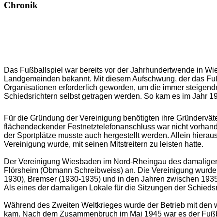
Chronik
Das Fußballspiel war bereits vor der Jahrhundertwende in Wi
Landgemeinden bekannt. Mit diesem Aufschwung, der das Fußba
Organisationen erforderlich geworden, um die immer steigende
Schiedsrichtern selbst getragen werden. So kam es im Jahr 1
Für die Gründung der Vereinigung benötigten ihre Gründerväte
flächendeckender Festnetztelefonanschluss war nicht vorhanden
der Sportplätze musste auch hergestellt werden. Allein hierau
Vereinigung wurde, mit seinen Mitstreitern zu leisten hatte.
Der Vereinigung Wiesbaden im Nord-Rheingau des damalige
Flörsheim (Obmann Schreibweiss) an. Die Vereinigung wurde 
1930), Bremser (1930-1935) und in den Jahren zwischen 1935
Als eines der damaligen Lokale für die Sitzungen der Schiedsr
Während des Zweiten Weltkrieges wurde der Betrieb mit den w
kam. Nach dem Zusammenbruch im Mai 1945 war es der Fußball