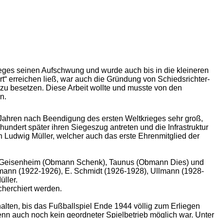
eges seinen Aufschwung und wurde auch bis in die kleineren
“ erreichen ließ, war auch die Gründung von Schiedsrichter-
 zu besetzen. Diese Arbeit wollte und musste von den
n.
n Jahren nach Beendigung des ersten Weltkrieges sehr groß,
hundert später ihren Siegeszug antreten und die Infrastruktur
n Ludwig Müller, welcher auch das erste Ehrenmitglied der
 Geisenheim (Obmann Schenk), Taunus (Obmann Dies) und
rmann (1922-1926), E. Schmidt (1926-1928), Ullmann (1928-
ller.
cherchiert werden.
alten, bis das Fußballspiel Ende 1944 völlig zum Erliegen
n auch noch kein geordneter Spielbetrieb möglich war. Unter