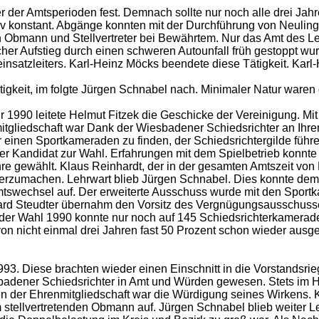
 der Amtsperioden fest. Demnach sollte nur noch alle drei Jah
elativ konstant. Abgänge konnten mit der Durchführung von Neul
on Obmann und Stellvertreter bei Bewährtem. Nur das Amt des 
icher Aufstieg durch einen schweren Autounfall früh gestoppt w
nsatzleiters. Karl-Heinz Möcks beendete diese Tätigkeit. Karl
igkeit, im folgte Jürgen Schnabel nach. Minimaler Natur waren
 1990 leitete Helmut Fitzek die Geschicke der Vereinigung. M
nmitgliedschaft war Dank der Wiesbadener Schiedsrichter an Ihr
er einen Sportkameraden zu finden, der Schiedsrichtergilde führe
er Kandidat zur Wahl. Erfahrungen mit dem Spielbetrieb konnte
re gewählt. Klaus Reinhardt, der in der gesamten Amtszeit von H
weiterzumachen. Lehrwart blieb Jürgen Schnabel. Dies konnte d
 Amtswechsel auf. Der erweiterte Ausschuss wurde mit den Spor
erhard Steudter übernahm den Vorsitz des Vergnügungsausschuss
kt der Wahl 1990 konnte nur noch auf 145 Schiedsrichterkamera
on nicht einmal drei Jahren fast 50 Prozent schon wieder ausge
3. Diese brachten wieder einen Einschnitt in die Vorstandsrieg
esbadener Schiedsrichter in Amt und Würden gewesen. Stets im H
n der Ehrenmitgliedschaft war die Würdigung seines Wirkens. 
 stellvertretenden Obmann auf. Jürgen Schnabel blieb weiter Le