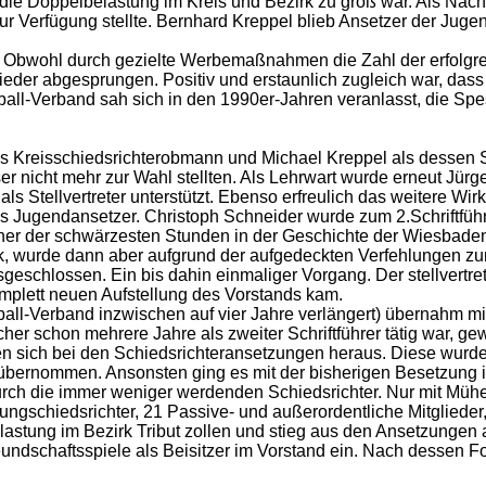
ie Doppelbelastung im Kreis und Bezirk zu groß war. Als Nachfo
ur Verfügung stellte. Bernhard Kreppel blieb Ansetzer der Jug
ug. Obwohl durch gezielte Werbemaßnahmen die Zahl der erfol
er abgesprungen. Positiv und erstaunlich zugleich war, dass t
-Verband sah sich in den 1990er-Jahren veranlasst, die Spese
als Kreisschiedsrichterobmann und Michael Kreppel als dessen S
 nicht mehr zur Wahl stellten. Als Lehrwart wurde erneut Jürge
als Stellvertreter unterstützt. Ebenso erfreulich das weitere W
 Jugendansetzer. Christoph Schneider wurde zum 2.Schriftführ
iner der schwärzesten Stunden in der Geschichte der Wiesbadene
, wurde dann aber aufgrund der aufgedeckten Verfehlungen zun
schlossen. Ein bis dahin einmaliger Vorgang. Der stellvertr
omplett neuen Aufstellung des Vorstands kam.
l-Verband inzwischen auf vier Jahre verlängert) übernahm mit
lcher schon mehrere Jahre als zweiter Schriftführer tätig war, 
nkten sich bei den Schiedsrichteransetzungen heraus. Diese wur
 übernommen. Ansonsten ging es mit der bisherigen Besetzung 
 durch die immer weniger werdenden Schiedsrichter. Nur mit Mü
ungschiedsrichter, 21 Passive- und außerordentliche Mitglieder
elastung im Bezirk Tribut zollen und stieg aus den Ansetzung
reundschaftsspiele als Beisitzer im Vorstand ein. Nach desse