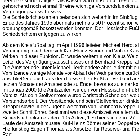
beendete seine Tätigkeit als Kassenwart im Februar 1995, da d
gehorchend noch einmal für eine wichtige Vorstandsfunktion z
Vergnügungsausschusses.
Die Schiedsrichterzahlen befanden sich weiterhin im Sinkfl
Ende des Jahres 1995 abermals mehr als 50 Prozent schon wied
ordnungsgemäß besetzt werden konnten. Der Hessische-Fußball
Schiedsrichtern entgegen zu wirken.
Ab dem Kreisfußballtag im April 1996 leiteten Michael Herdt 
Vereinigung, nachdem sich Karl-Heinz Börner und Volker Kaiser
Wirken in dieser Funktion. Er wurde weiterhin von Klaus Welz 
Leiter des Vergnügungsausschusses und Bernhard Kreppel als
Die Amtsperiode unter Michael Herdt endete aber leider mit e
Vorsitzende wenige Monate vor Ablauf der Wahlperiode zurück
anschließend auch aus dem Hessischen-Fußball-Verband ausge
letzten Monate der Amtsperiode zu Ende, bevor es zu einer k
Im Januar 2000 (die Amtszeiten wurden vom Hessischen-Fußbal
Vorsitz. Als sein Stellvertreter wurde Christoph Schneider, we
Vorstandsarbeit. Der Vorsitzende und sein Stellvertreter kli
Kreppel sowie in der Jugend weiterhin von Bernhard Kreppel
zweiter Schriftführer. Bestimmt war diese Amtszeit vor allem
Schiedsrichterkameraden (105 Aktive, 1 Schiedsrichterin, 27 J
Laufe der Amtszeit musste Karl-Heinz Börner seiner Doppelb
Hierfür stieg Eugen Thomae als Ansetzer für Reserve- und F
Part.