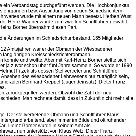
re ein Verbandstag durchgeführt werden. Die Hochkonjunktur
ingslehrgängen bzw. Ausbildung von neuen Schiedsrichtern
Lehrwartes wurde mit einem neuen Mann besetzt. Herbert Wüst
urde. Heinz Wagner wurde zum zweiten Schriftführer gewählt.
-Heinz Börner übernahm diesen Part.
 die Änderungen im Schiedsrichterbestand. 165 Mitglieder
it 12 Amtsjahren war er der Obmann der Wiesbadener
en langjährigen Kreisschiedsrichterobmann.
n konnte und wollte. Aber mit Karl-Heinz Börner stellte sich
 er ja zuvor schon über fünf Jahre sammeln. So wurde er 1990
elmut Fitzek als dessen Stellvertreter und Schriftführer
em Ansehen des Wiesbadener Lehrwesens nur zuträglich sein,
tkameraden Bernhard Kreppel (Jugendeinsatz), Dieter Franz
es.
den zurückgegriffen werden. Obwohl die Zahl der neu
schieden. Man rechnete damit, dass in Zukunft nicht mehr alle
e. Der stellvertretende Obmann und Schriftführer Klaus
intergrund arbeitend, aber immer im Bilde und oft ruhender
Karl-Heinz Börner wurde in seinem Amt als
hrwart, nun unterstützt von Klaus Welz. Dieter Franz