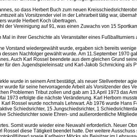
nnes, so dass Herbert Buch zum neuen Kreisschiedsrichterobman
mtszeit als Vorsitzender viel in der Lehrarbeit tätig war, übern
ers wurde Herbert Koch übertragen.
rzahl der Vereinigung auf 91, was einen Zuwachs von 15 Sportk
Mal in ihrer Geschichte als Veranstalter eines Fußballturniers 
che Vorstand wiedergewählt wurde, ergaben sich bereits wenig
zu dessen Nachfolger gewählt wurde. Am 11.September 1970 gab
nes. Auch Karl Rossel beendete aus dem gleichen Grund seine T
r für den Jugendspieleinsatz und Karl-Jakob Schmicking als Pr
e wurde in seinem Amt bestätigt, als neuer Stellvertreter agie
ner wurde für seine hervorragende Arbeit als Vorsitzender des
ichen Problemen Tribut zollen und gab am 13.April 1973 das Am
i 1973 erfolgte die nächste Veränderung. Karl Herborn musste 
Karl Rossel wurde nochmals Lehrwart. Ab 1976 wurde Hans Feix
aktive Schiedsrichter, 15 Jungschiedsrichter, 1 Schiedsrichter
tive Schiedsrichter sowie Ehren- und außerordentliche Mitgliede
rtes. Somit wurde wieder eine Neuwahl erforderlich. Neuer Obm
Rossel diese Tätigkeit beendet hatte. Der weitere Ausschuss s
rotokollführer) sowie Karlheinz Möcks als Beisitzer im Lehra