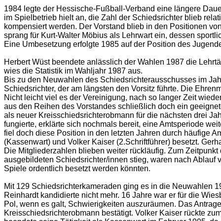
1984 legte der Hessische-Fußball-Verband eine längere Dauer
im Spielbetrieb hielt an, die Zahl der Schiedsrichter blieb r
kompensiert werden. Der Vorstand blieb in den Positionen v
sprang für Kurt-Walter Möbius als Lehrwart ein, dessen sportl
Eine Umbesetzung erfolgte 1985 auf der Position des Jugendei
Herbert Wüst beendete anlässlich der Wahlen 1987 die Lehrtät
wies die Statistik im Wahljahr 1987 aus.
Bis zu den Neuwahlen des Schiedsrichterausschusses im Jahr
Schiedsrichter, der am längsten den Vorsitz führte. Die Ehre
Nicht leicht viel es der Vereinigung, nach so langer Zeit wied
aus den Reihen des Vorstandes schließlich doch ein geeignet
als neuer Kreisschiedsrichterobmann für die nächsten drei Jah
fungierte, erklärte sich nochmals bereit, eine Amtsperiode 
fiel doch diese Position in den letzten Jahren durch häufige
(Kassenwart) und Volker Kaiser (2.Schriftführer) besetzt. G
Die Mitgliederzahlen blieben weiter rückläufig. Zum Zeitpun
ausgebildeten Schiedsrichter/innen stieg, waren nach Ablauf v
Spiele ordentlich besetzt werden könnten.
Mit 129 Schiedsrichterkameraden ging es in die Neuwahlen 199
Reinhardt kandidierte nicht mehr. 16 Jahre war er für die Wi
Pol, wenn es galt, Schwierigkeiten auszuräumen. Das Antrage
Kreisschiedsrichterobmann bestätigt. Volker Kaiser rückte zum