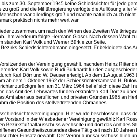
e bis zum 30. September 1945 keine Schiedsrichter für jede ge
groß und die Militärregierung verfügte die Auflösung aller Ve
 Menschen war allerdings groß und machte natürlich auch nicht v
smark praktisch nichts mehr wert war
wieder zusammen, um nach den Wirren des Zweiten Weltkrieges
ab. Ihm wiederum folgte Hermann Glaser. Nach dessen Wahl z
hm standen Karl Volk und Werner Bürkle zur Seite.
Bezirks-Schiedsrichterobmann eingesetzt. Er bekleidete das Am
rsitzenden der Vereinigung gewählt, nachdem Heinz Ritter dies
idierenden Karl Volk sowie Rudi Burkhardt für den ausgeschieden
durch Karl Dörr und W. Deuser erledigt. Ab dem 1.August 1963
hm ab dem 1.Oktober 1962 der Schiedsrichterkamerad H. Bülow 
ichter zurückgreifen, am 31.März 1964 belief sich diese Zahl nu
nn das Amt des Lehrwartes für den erkrankten Karl Dörr zu üb
ses Amt aber aus beruflichen und privaten Gründen 1965 an Her
ahm die Position des stellvertretenden Obmannes.
schiedsrichtervereinigungen. Hier wurde beschlossen, dass der
der Vorstand in der Wiesbadener Vereinigung gewählt: Karl Ros
in den Bezirksfußballausschuss wechselte und dort das Amt des 
griffenen Gesundheitszustandes diese Tätigkeit nach 10 Jahre
srichter-Einsatz gewählt. Der Vergnügungsausschuss blieb unte