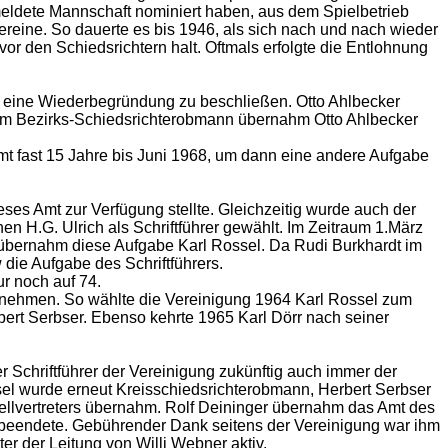
meldete Mannschaft nominiert haben, aus dem Spielbetrieb
reine. So dauerte es bis 1946, als sich nach und nach wieder
or den Schiedsrichtern halt. Oftmals erfolgte die Entlohnung
 eine Wiederbegründung zu beschließen. Otto Ahlbecker
um Bezirks-Schiedsrichterobmann übernahm Otto Ahlbecker
t fast 15 Jahre bis Juni 1968, um dann eine andere Aufgabe
es Amt zur Verfügung stellte. Gleichzeitig wurde auch der
en H.G. Ulrich als Schriftführer gewählt. Im Zeitraum 1.März
 übernahm diese Aufgabe Karl Rossel. Da Rudi Burkhardt im
die Aufgabe des Schriftführers.
r noch auf 74.
ernehmen. So wählte die Vereinigung 1964 Karl Rossel zum
bert Serbser. Ebenso kehrte 1965 Karl Dörr nach seiner
 Schriftführer der Vereinigung zukünftig auch immer der
sel wurde erneut Kreisschiedsrichterobmann, Herbert Serbser
Stellvertreters übernahm. Rolf Deininger übernahm das Amt des
n beendete. Gebührender Dank seitens der Vereinigung war ihm
r der Leitung von Willi Webner aktiv.