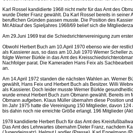
Karl Rossel kandidierte 1968 nicht mehr für das Amt des Obma
wurde Dieter Franz gewählt. Da Karl Rossel bereits in seiner A
beruflichen Gründen passen musste. Die Position des Kassier
Mit Ablauf des Spieljahres 1968/69 belief sich die Mitgliede
Am 29.Juni 1969 trat die Schiedsrichtervereinigung zum ersten 
Obwohl Herbert Buch am 10.April 1970 ebenso wie der restli
als Kassierer aus, so dass am 10.Juli 1970 Werner Scheller 
folgte Werner Bürkle in das Amt des Kreisschiedsrichterobman
Nachfolger parat. Die Kameraden Hans Feix als Sachbearbeite
an.
Am 14.April 1972 standen die nächsten Wahlen an. Werner Bürkl
gewählt, Hans Feix und Herbert Buch als Besitzer. Willi Web
als Kassierer. Doch leider musste Werner Bürkle gesundheitl
wurde erneut Herbert Buch zum Obmann gewählt. Bereits im Ma
Obmann aufgeben. Klaus Müller übernahm diese Position und 
Im Jahr 1975 hatte die Vereinigung 150 Mitglieder, davon 124 
bis dahin noch nie erreichte Größe erlangt. 196 Mitglieder (Ak
1978 kandidierte Herbert Buch für das Amt des Kreisfußballwa
Das Amt des Lehrwartes übernahm Dieter Franz, nachdem Karl 
(Jugendeinsatz), Helmut Landler (Presse), Karl Engelmann (P