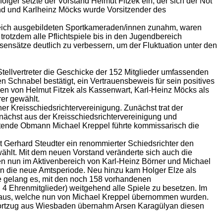
lger setzte der Vorstand Helmut Fitzek ein, der sich der Not
end und Karlheinz Möcks wurde Vorsitzender des
greich ausgebildeten Sportkameraden/innen zunahm, waren
rotzdem alle Pflichtspiele bis in den Jugendbereich
nsätze deutlich zu verbessern, um der Fluktuation unter den
tellvertreter die Geschicke der 152 Mitglieder umfassenden
n Schnabel bestätigt, ein Vertrauensbeweis für sein positives
irken von Helmut Fitzek als Kassenwart, Karl-Heinz Möcks als
er gewählt.
r Kreisschiedsrichtervereinigung. Zunächst trat der
ächst aus der Kreisschiedsrichtervereinigung und
etende Obmann Michael Kreppel führte kommissarisch die
 Gerhard Steudter ein renommierter Schiedsrichter den
gewählt. Mit dem neuen Vorstand veränderte sich auch die
den nun im Aktivenbereich von Karl-Heinz Börner und Michael
in die neue Amtsperiode. Neu hinzu kam Holger Elze als
he gelang es, mit den noch 158 vorhandenen
, 4 Ehrenmitglieder) weitgehend alle Spiele zu besetzen. Im
en aus, welche nun von Michael Kreppel übernommen wurden.
n Fortzug aus Wiesbaden übernahm Arsen Karagülyan diesen