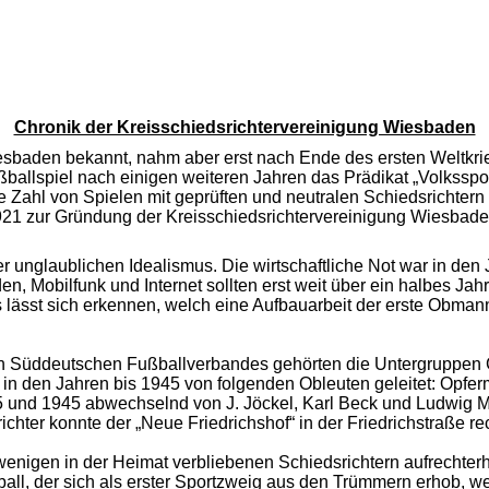
Chronik der Kreisschiedsrichtervereinigung Wiesbaden
esbaden bekannt, nahm aber erst nach Ende des ersten Weltkri
llspiel nach einigen weiteren Jahren das Prädikat „Volkssport
 Zahl von Spielen mit geprüften und neutralen Schiedsrichtern
921 zur Gründung der Kreisschiedsrichtervereinigung Wiesbade
r unglaublichen Idealismus. Die wirtschaftliche Not war in de
, Mobilfunk und Internet sollten erst weit über ein halbes Jahr
s lässt sich erkennen, welch eine Aufbauarbeit der erste Obman
n Süddeutschen Fußballverbandes gehörten die Untergruppen
in den Jahren bis 1945 von folgenden Obleuten geleitet: Opfe
 und 1945 abwechselnd von J. Jöckel, Karl Beck und Ludwig Mü
ichter konnte der „Neue Friedrichshof“ in der Friedrichstraße re
enigen in der Heimat verbliebenen Schiedsrichtern aufrechterh
, der sich als erster Sportzweig aus den Trümmern erhob, wen