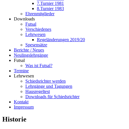
7.Turnier 1981
8.Turnier 1983
Ehrenmitglieder
Downloads
Futsal
Verschiedenes
Lehrwesen
Regeländerungen 2019/20
Spesensätze
Berichte / Neues
Neulingslehrgänge
Futsal
Was ist Futsal?
Termine
Lehrwesen
Schiedsrichter werden
Lehrgänge und Tagungen
Hausregeltest
Downloads für Schiedsrichter
Kontakt
Impressum
Historie