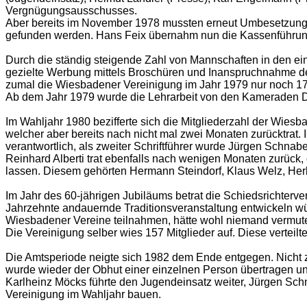
Vergnügungsausschusses.
Aber bereits im November 1978 mussten erneut Umbesetzunge
gefunden werden. Hans Feix übernahm nun die Kassenführung
Durch die ständig steigende Zahl von Mannschaften in den ein
gezielte Werbung mittels Broschüren und Inanspruchnahme de
zumal die Wiesbadener Vereinigung im Jahr 1979 nur noch 170
Ab dem Jahr 1979 wurde die Lehrarbeit von den Kameraden D
Im Wahljahr 1980 bezifferte sich die Mitgliederzahl der Wiesb
welcher aber bereits nach nicht mal zwei Monaten zurücktrat. 
verantwortlich, als zweiter Schriftführer wurde Jürgen Schnab
Reinhard Alberti trat ebenfalls nach wenigen Monaten zurück,
lassen. Diesem gehörten Hermann Steindorf, Klaus Welz, Her
Im Jahr des 60-jährigen Jubiläums betrat die Schiedsrichterver
Jahrzehnte andauernde Traditionsveranstaltung entwickeln wür
Wiesbadener Vereine teilnahmen, hätte wohl niemand vermute
Die Vereinigung selber wies 157 Mitglieder auf. Diese verteilt
Die Amtsperiode neigte sich 1982 dem Ende entgegen. Nicht 
wurde wieder der Obhut einer einzelnen Person übertragen und
Karlheinz Möcks führte den Jugendeinsatz weiter, Jürgen Sch
Vereinigung im Wahljahr bauen.