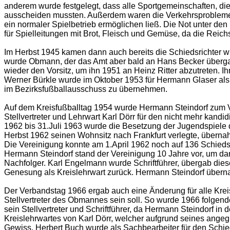
anderem wurde festgelegt, dass alle Sportgemeinschaften, di
ausscheiden mussten. Außerdem waren die Verkehrsprobleme zu 
ein normaler Spielbetrieb ermöglichen ließ. Die Not unter den
für Spielleitungen mit Brot, Fleisch und Gemüse, da die Reich
Im Herbst 1945 kamen dann auch bereits die Schiedsrichter 
wurde Obmann, der das Amt aber bald an Hans Becker überg
wieder den Vorsitz, um ihn 1951 an Heinz Ritter abzutreten. I
Werner Bürkle wurde im Oktober 1953 für Hermann Glaser als 
im Bezirksfußballausschuss zu übernehmen.
Auf dem Kreisfußballtag 1954 wurde Hermann Steindorf zum Vo
Stellvertreter und Lehrwart Karl Dörr für den nicht mehr kand
1962 bis 31.Juli 1963 wurde die Besetzung der Jugendspiele 
Herbst 1962 seinen Wohnsitz nach Frankfurt verlegte, überna
Die Vereinigung konnte am 1.April 1962 noch auf 136 Schiedsr
Hermann Steindorf stand der Vereinigung 10 Jahre vor, um da
Nachfolger. Karl Engelmann wurde Schriftführer, übergab die
Genesung als Kreislehrwart zurück. Hermann Steindorf übern
Der Verbandstag 1966 ergab auch eine Änderung für alle Kreis
Stellvertreter des Obmannes sein soll. So wurde 1966 folgen
sein Stellvertreter und Schriftführer, da Hermann Steindorf 
Kreislehrwartes von Karl Dörr, welcher aufgrund seines ange
Gewiss. Herbert Buch wurde als Sachbearbeiter für den Schied