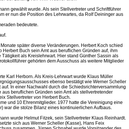
n gewählt wurde. Als sein Stellvertreter und Schriftführer
ahm er nun die Position des Lehrwartes, da Rolf Deininger aus
ameraden bedeutete.
auf.
e Monate später diverse Veränderungen. Herbert Koch schied
 Herbert Buch sein Amt aus beruflichen Gründen auf, ihm
ätigkeit als Kreislehrwart. Hier stand Günther Sassin als
otokollführer gehörten dem Ausschuss als weitere Mitglieder
rte Karl Herborn. Als Kreis-Lehrwart wurde Klaus Müller
 Vergnügungsausschusses ebenso bestätigt wie Werner Scheller
t auf. In einer Nachwahl durch die Schiedsrichterversammlung
aus beruflichen Gründen sein Amt als stellvertretender
 Stellvertreter von Herbert Buch.
dame und 10 Ehrenmitglieder. 1977 hatte die Vereinigung eine
r) war die stolze Bilanz eines kontinuierlichen Aufbaus.
ann wurde Helmut Fitzek, sein Stellvertreter Klaus Reinhardt.
etzte sich aus Werner Scheller (Kasse), Hans Feix
usschuss zusammen. Jürgen Schnabel wurde Vorsitzender des